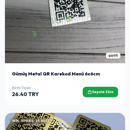
gqr06
Gümüş Metal QR Karekod Menü 6x6cm
Birim Fiyatı
Sepete Ekle
26.40 TRY
MIN. SIPARIŞ: 25 ADET