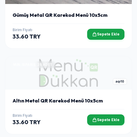
Gümüş Metal QR Karekod Menü 10x5cm
Birim Fiyatı
Sepete Ekle
33.60 TRY
MIN. SIPARIŞ: 25 ADET
aqr10
Altın Metal QR Karekod Menü 10x5cm
Birim Fiyatı
Sepete Ekle
33.60 TRY