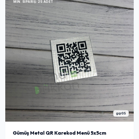
MIN. SIPARIŞ: 25 ADET
gqr05
Gümüş Metal QR Karekod Menü 5x5cm