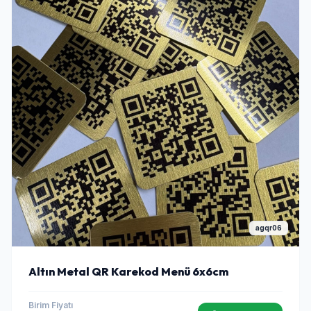
agqr06
Altın Metal QR Karekod Menü 6x6cm
Birim Fiyatı