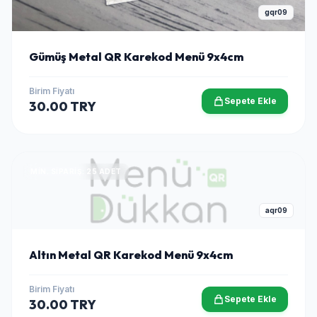
gqr09
Gümüş Metal QR Karekod Menü 9x4cm
Birim Fiyatı
Sepete Ekle
30.00 TRY
MIN. SIPARIŞ: 25 ADET
aqr09
Altın Metal QR Karekod Menü 9x4cm
Birim Fiyatı
Sepete Ekle
30.00 TRY