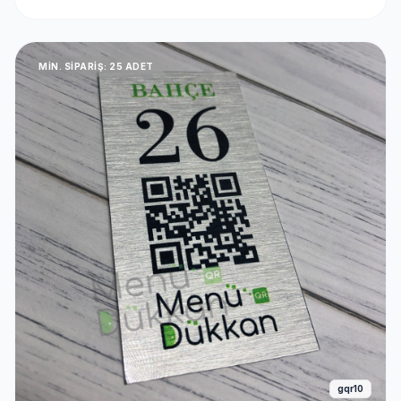
MIN. SIPARIŞ: 25 ADET
gqr10