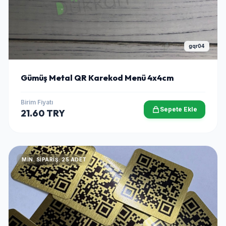
gqr04
Gümüş Metal QR Karekod Menü 4x4cm
Birim Fiyatı
Sepete Ekle
21.60 TRY
MIN. SIPARIŞ: 25 ADET