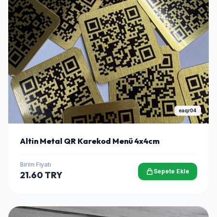
eaqr04
Altin Metal QR Karekod Menü 4x4cm
Birim Fiyatı
Sepete Ekle
21.60 TRY