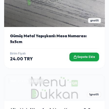
gno05
Gümüş Metal Yapışkanlı Masa Numarası
5x5cm
Birim Fiyatı
Sepete Ekle
24.00 TRY
MIN. SIPARIŞ: 25 ADET
1gno05