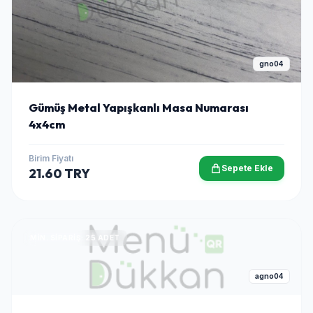
gno04
Gümüş Metal Yapışkanlı Masa Numarası
4x4cm
Birim Fiyatı
Sepete Ekle
21.60 TRY
MIN. SIPARIŞ: 25 ADET
agno04