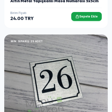
Altın Metal Yapışkanlı Masa Numarası 5x5cm
Birim Fiyatı
Sepete Ekle
24.00 TRY
MIN. SIPARIŞ: 25 ADET