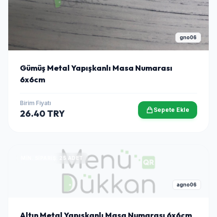
gno06
Gümüş Metal Yapışkanlı Masa Numarası
6x6cm
Birim Fiyatı
Sepete Ekle
26.40 TRY
MIN. SIPARIŞ: 25 ADET
agno06
Altın Metal Yapışkanlı Masa Numarası 6x6cm